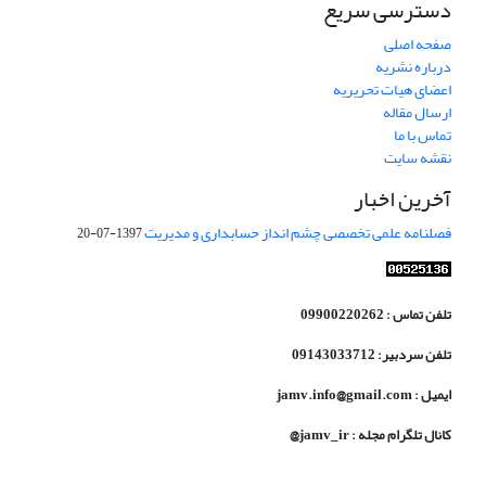
دسترسی سریع
صفحه اصلی
درباره نشریه
اعضای هیات تحریریه
ارسال مقاله
تماس با ما
نقشه سایت
آخرین اخبار
فصلنامه علمی تخصصی چشم انداز حسابداری و مدیریت
1397-07-20
تلفن تماس : 09900220262
تلفن سردبیر: 09143033712
ایمیل : jamv.info@gmail.com
کانال تلگرام مجله : jamv_ir@