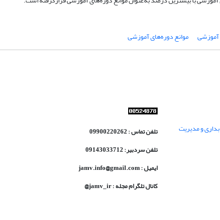
 آموزشی با بیشترین درصد به‌عنوان موانع دوره‌های آموزشی قرارگرفته است.
 آموزشی
موانع دوره‌های آموزشی
داری و مدیریت
تلفن تماس : 09900220262
تلفن سردبیر: 09143033712
ایمیل : jamv.info@gmail.com
کانال تلگرام مجله : jamv_ir@