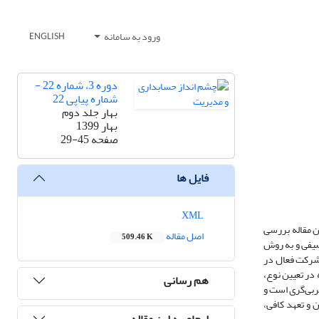
ورود به سامانه
ENGLISH
دوره 3، شماره 22 -
شماره پیاپی 22
بهار جلد دوم
بهار 1399
صفحه
29-45
فایل ها
XML
ن مقاله بررسی
اصل مقاله
509.46 K
صیفی و به روش
اشد. جامعه آماری این تحقیق را شرکت‌های سهامی عام تشکیل می‌دهند که با استفاده از نمونه‌گیری احتمالی خوشه‌ای، دو صنعت غذایی و دارویی که 60 شرکت فعال در
در تعیین نوع،
هم رسانی
موزشی شرکت‌ها مبتنی بر مربی‌گری است و
 و تعهد کافی،
ارجاع به این مقاله