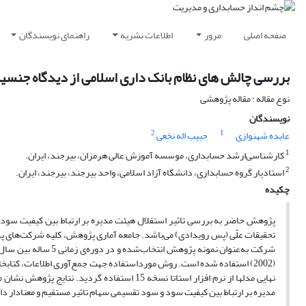
صفحه اصلی
مرور
اطلاعات نشریه
راهنمای نویسندگان
بررسی چالش های نظام بانک داری اسلامی از دیدگاه جنسی
نوع مقاله : مقاله پژوهشی
نویسندگان
2
1
عابده شهنوازی
حبیب اله نخعی
1
کارشناسی‌ارشد حسابداری، موسسه آموزش عالی هرمزان، بیرجند، ایران.
2
استادیار گروه حسابداری، دانشگاه آزاد اسلامی، واحد بیرجند، بیرجند، ایران.
چکیده
پژوهش حاضر به بررسی تاثیر استقلال هیئت مدیره بر ارتباط بین کیفیت سود 
(2002) استفاده شده است. روش مورداستفاده جهت جمع‌آوری اطلاعات، کتابخا
نهایی مدلها از نرم افزار استاتا نسخه 15 استفا
مدیره بر ارتباط بین کیفیت سود و سود تقسیمی سهام تاثیر مستقیم و معنادار د