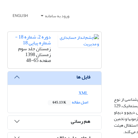
ورود به سامانه
ENGLISH
دوره 2، شماره 18 -
شماره پیاپی 18
زمستان جلد سوم
زمستان 1398
صفحه
48-65
فایل ها
XML
‌شناسی از نوع
اصل مقاله
645.13 K
تحقیقات علّی (پس رویدادی) می‌باشد. جامعه آماری پژوهش، کلیه شرکت‌های پذیرفته‌شده در بورس اوراق بهادار تهران بوده و با استفاده از روش نمونه‌گیری حذف سیستماتیک، 129
کیفیت سود از مدل دیچو و دیچاو
زمونها و تخمین
هم رسانی
ارد. استقلال هیئت
 می کند.
ارجاع به این مقاله