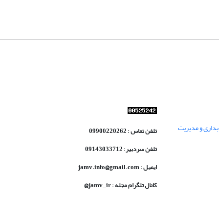
داری و مدیریت
تلفن تماس : 09900220262
تلفن سردبیر: 09143033712
ایمیل : jamv.info@gmail.com
کانال تلگرام مجله : jamv_ir@