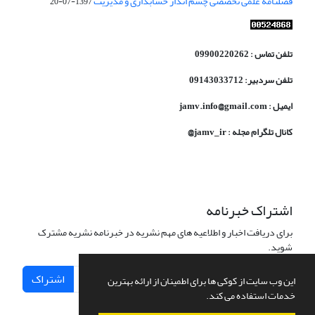
فصلنامه علمی تخصصی چشم انداز حسابداری و مدیریت
1397-07-20
تلفن تماس : 09900220262
تلفن سردبیر: 09143033712
ایمیل : jamv.info@gmail.com
کانال تلگرام مجله : jamv_ir@
اشتراک خبرنامه
برای دریافت اخبار و اطلاعیه های مهم نشریه در خبرنامه نشریه مشترک
شوید.
اشتراک
این وب سایت از کوکی ها برای اطمینان از ارائه بهترین
خدمات استفاده می کند.