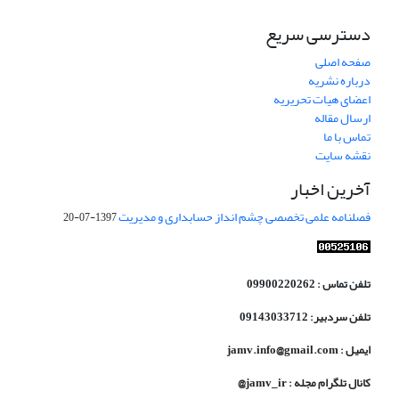
دسترسی سریع
صفحه اصلی
درباره نشریه
اعضای هیات تحریریه
ارسال مقاله
تماس با ما
نقشه سایت
آخرین اخبار
فصلنامه علمی تخصصی چشم انداز حسابداری و مدیریت
1397-07-20
تلفن تماس : 09900220262
تلفن سردبیر: 09143033712
ایمیل : jamv.info@gmail.com
کانال تلگرام مجله : jamv_ir@