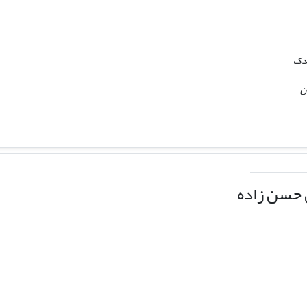
ندک
ن
 حسن زاده