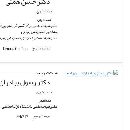
دکتر حسن همتی
حسابداری
استادیار،
عضو هیات علمی مرکز آموزش عالی پر
مشاهیر حسابداری ایران
عضو هیات مدیره انجمن حسابداری ایرا
yahoo.com
hemmati_h433
هیات تحریریه
دکتر رسول برادران
حسابداری
دانشیار
عضو هیات علمی دانشگاه آزاد اسلامی
gmail.com
drh313