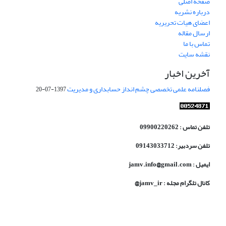
صفحه اصلی
درباره نشریه
اعضای هیات تحریریه
ارسال مقاله
تماس با ما
نقشه سایت
آخرین اخبار
فصلنامه علمی تخصصی چشم انداز حسابداری و مدیریت
1397-07-20
تلفن تماس : 09900220262
تلفن سردبیر: 09143033712
ایمیل : jamv.info@gmail.com
کانال تلگرام مجله : jamv_ir@