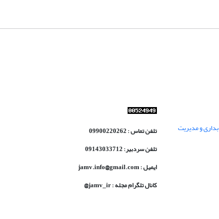
داری و مدیریت
تلفن تماس : 09900220262
تلفن سردبیر: 09143033712
ایمیل : jamv.info@gmail.com
کانال تلگرام مجله : jamv_ir@