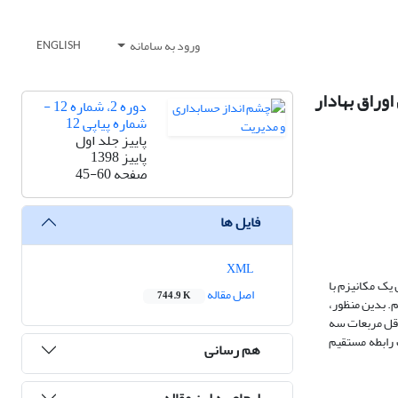
ورود به سامانه
ENGLISH
وراق بهادار
دوره 2، شماره 12 -
شماره پیاپی 12
پاییز جلد اول
پاییز 1398
صفحه
45-60
فایل ها
XML
یک مکانیزم با
اصل مقاله
744.9 K
م. بدین منظور،
عادلات هم‌زمان حداقل مربعات سه
ت یک رابطه مستقیم
هم رسانی
ارجاع به این مقاله