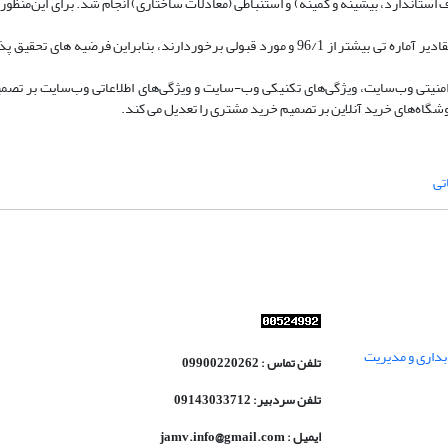
استاندارد، بیشینه و کمینه) و استنباطی (معادلات ساختاری) انجام شد. برای این‌منظور ا
یافته ها: یافته ها حاکی از آن است که با توجه به اینکه فرضیه های تحقیق، از مقادیر آماره تی بیشتر از 96/1 و مورد قبولی برخوردارند، بنابر
امنیتی وب‌سایت، ویژگی‌های تکنیکی وب-سایت و ویژگی‌های اطلاعاتی وب‌سایت بر تصمی
اه‌های خرید آنلاین بر تصمیم خرید مشتری را تعدیل می کند.
تی
داری و مدیریت
تلفن تماس : 09900220262
تلفن سردبیر: 09143033712
ایمیل : jamv.info@gmail.com