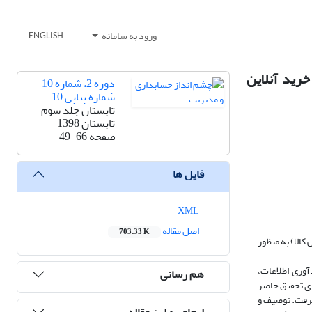
ورود به سامانه
ENGLISH
رید آنلاین
دوره 2، شماره 10 -
شماره پیاپی 10
تابستان جلد سوم
تابستان 1398
صفحه
49-66
فایل ها
XML
اصل مقاله
703.33 K
الا) به منظور
آوری اطلاعات،
هم رسانی
ری تحقیق حاضر
 صورت گرفت. توصیف و
ارجاع به این مقاله