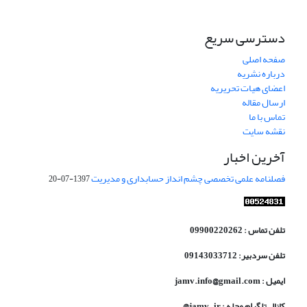
دسترسی سریع
صفحه اصلی
درباره نشریه
اعضای هیات تحریریه
ارسال مقاله
تماس با ما
نقشه سایت
آخرین اخبار
فصلنامه علمی تخصصی چشم انداز حسابداری و مدیریت
1397-07-20
تلفن تماس : 09900220262
تلفن سردبیر: 09143033712
ایمیل : jamv.info@gmail.com
کانال تلگرام مجله : jamv_ir@