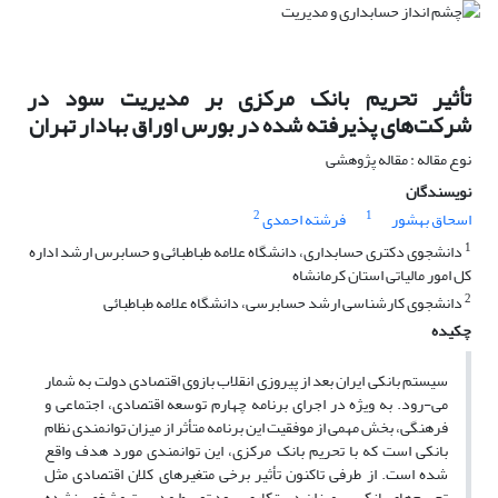
تأثیر تحریم بانک مرکزی بر مدیریت سود در
شرکت‌های پذیرفته شده در بورس اوراق بهادار تهران
نوع مقاله : مقاله پژوهشی
نویسندگان
2
1
اسحاق بهشور
فرشته احمدی
1
دانشجوی دکتری حسابداری، دانشگاه علامه طباطبائی و حسابرس ارشد اداره
کل امور مالیاتی استان کرمانشاه
2
دانشجوی کارشناسی ارشد حسابرسی، دانشگاه علامه طباطبائی
چکیده
سیستم بانکی ایران بعد از پیروزی انقلاب بازوی اقتصادی دولت به شمار
می-رود. به ویژه در اجرای برنامه چهارم توسعه اقتصادی، اجتماعی و
فرهنگی، بخش مهمی از موفقیت این برنامه متأثر از میزان توانمندی نظام
بانکی است که با تحریم بانک مرکزی، این توانمندی مورد هدف واقع
شده است. از طرفی تاکنون تأثیر برخی متغیرهای کلان اقتصادی مثل
تحریم‌های بانکی بر میزان دستکاری سود توسط مدیریت مشخص نشده