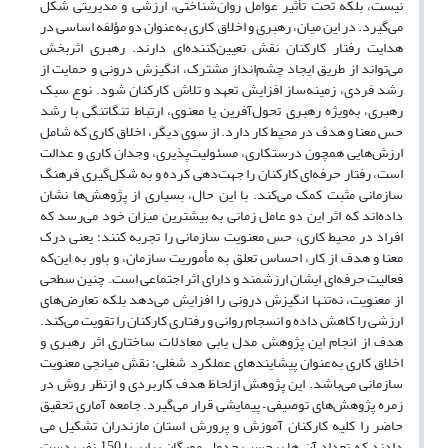
نیست، بلکه تحت تأثیر عوامل روان‌شناختی، ارزشی و مدیریتی شکل
می‌گیرد. در این میان، رهبری و اخلاق کاری به‌عنوان دو مؤلفه اساسی در
هدایت رفتار کارکنان نقش تعیین‌کننده‌ای دارند. رهبری اثربخش
می‌تواند از طریق ایجاد چشم‌انداز مشترک، انگیزش درونی و حمایت از
رشد فردی، زمینه‌ساز افزایش تعهد و تلاش کارکنان شود. نوع سبک
رهبری، به‌ویژه رهبری تحول‌آفرین یا معنوی، ارتباط تنگاتنگی با رشد
حس معنا و هدف در محیط کار دارد. از سوی دیگر، اخلاق کاری که شامل
ارزش‌هایی همچون درستکاری، مسئولیت‌پذیری، وجدان کاری و عدالت
است، رفتار حرفه‌ای کارکنان را جهت‌دهی کرده و به شکل‌گیری فرهنگ
سازمانی مثبت کمک می‌کند. با این حال، بسیاری از پژوهش‌ها نشان
داده‌اند که اثر این دو عامل زمانی به بیشترین میزان خود می‌رسد که
افراد در محیط کاری، حس معنویت سازمانی را تجربه کنند؛ یعنی درک
معنا و هدف از کار، احساس تعلق به مأموریت سازمان، و باور به این‌که
فعالیت حرفه‌ای ایشان ارزشمند و دارای اثر اجتماعی است. چنین سطحی
از معنویت، نه‌تنها انگیزش درونی را افزایش می‌دهد بلکه تعارض‌های
ارزشی را کاهش داده و انسجام روانی و رفتاری کارکنان را تقویت می‌کند.
هدف از انجام این پژوهش مدل یابی معادلات ساختاری اثر رهبری و
اخلاق کاری به‌عنوان پیشایندهای عملکرد شغلی: نقش میانجی معنویت
سازمانی می‌باشد. این پژوهش ازلحاظ هدف کاربردی و ازنظر روش در
زمره پژوهش‌های توصیفی – پیمایشی قرار می‌گیرد. جامعه آماری تحقیق
حاضر را کلیه کارکنان آموزش و پرورش استان مازندران تشکیل می
دادند که تعداد آن ها برحسب جدول مورگان برابر با 150 نفر بدست