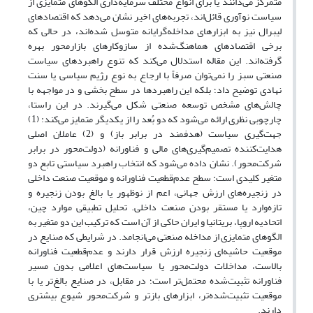
متمرکز می‌دانند یا برای انواع مختلف سرمایه‌داری الگوهای متمایزی از
سیاست نوآوری قائل‌اند، تجربه‌های اخیر نشان می‌دهد که اقتصادهای
لیبرال نیز به ابزارهای مداخله‌گرایانه متوسل شده‌اند، در حالی که
برخی اقتصادهای هماهنگ‌شده از سازوکارهای بازارمحور بهره
گرفته‌اند. این مقاله استدلال می‌کند که تنوع راهبردهای سیاست
صنعتی سبز را نمی‌توان صرفاً با ارجاع به نوع رژیم سیاسی یا سنت
نهادی توضیح داد؛ بلکه این راهبردها در سطح بخشی و در مواجهه با
چالش‌های مشخص توسعه صنعتی شکل می‌گیرند. در این راستا،
چارچوبی نظری ارائه می‌شود که دو بُعد را از یکدیگر متمایز می‌کند: (1)
جهت‌گیری سیاست (هدفمند در برابر باز) و (2) عاملان اصلی
هدایت‌کننده تصمیم‌گیری‌های مالی و فناورانه (دولت‌محور در برابر
شرکت‌محور). نشان داده می‌شود که انتخاب راهبرد سیاستی تابع دو
متغیر کلیدی است: سطح عدم‌قطعیت فناورانه و موقعیت صنعت داخلی
در زنجیره‌های ارزش جهانی، اعم از نوظهور یا بالغ بودن زنجیره و
تازه‌وارد یا مستقر بودن صنعت داخلی. تحلیل تطبیقی موارد چین،
اتحادیه اروپا، بریتانیا و ایران حاکی از آن است که ترکیب این دو متغیر به
الگوهای متمایزی از مداخله صنعتی می‌انجامد. در شرایطی که صنایع در
موقعیت حاشیه‌ای زنجیره ارزش قرار دارند و عدم‌قطعیت فناورانه
بالاست، مداخلات دولت‌محور یا سیاست‌های اعلامی بدون مسیر
فناورانه تثبیت‌شده محتمل‌تر است؛ در مقابل، در صنایع بالغ‌تر یا با
موقعیت تثبیت‌شده‌تر، ابزارهای بازتر و شرکت‌محور شیوع بیشتری
دارند.