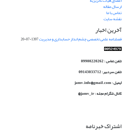
اعضای هیات تحریریه
ارسال مقاله
تماس با ما
نقشه سایت
آخرین اخبار
فصلنامه علمی تخصصی چشم انداز حسابداری و مدیریت
1397-07-20
تلفن تماس : 09900220262
تلفن سردبیر: 09143033712
ایمیل : jamv.info@gmail.com
کانال تلگرام مجله : jamv_ir@
اشتراک خبرنامه