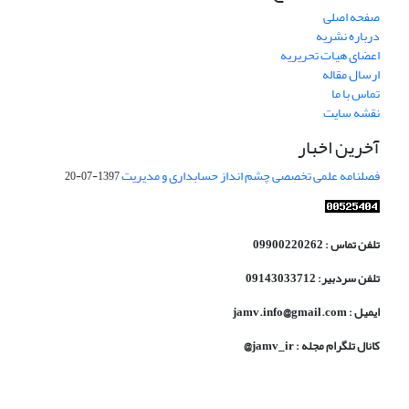
صفحه اصلی
درباره نشریه
اعضای هیات تحریریه
ارسال مقاله
تماس با ما
نقشه سایت
آخرین اخبار
فصلنامه علمی تخصصی چشم انداز حسابداری و مدیریت
1397-07-20
تلفن تماس : 09900220262
تلفن سردبیر: 09143033712
ایمیل : jamv.info@gmail.com
کانال تلگرام مجله : jamv_ir@