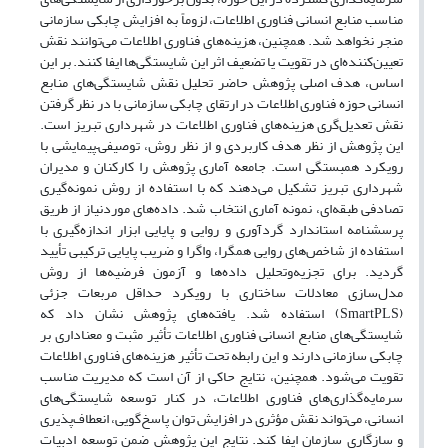
مناسب منابع انسانی فناوری اطلاعات، لزوماً به افزایش چابکی سازمانی
منجر نخواهد شد. همچنین، هزینه‌های فناوری اطلاعات می‌توانند نقش
تعیین‌کننده‌ای در تقویت یا تضعیف اثر این شایستگی‌ها ایفا کنند. بر این
اساس، هدف اصلی پژوهش حاضر تحلیل نقش شایستگی‌های منابع
انسانی حوزه فناوری اطلاعات در ارتقای چابکی سازمانی با در نظر گرفتن
نقش تعدیل‌گری هزینه‌های فناوری اطلاعات در شهرداری تبریز است.
این پژوهش از نظر هدف کاربردی و از نظر روش، توصیفی–پیمایشی با
رویکرد همبستگی است. جامعه آماری پژوهش را کارکنان و مدیران
شهرداری تبریز تشکیل می‌دهند که با استفاده از روش نمونه‌گیری
تصادفی طبقه‌ای، نمونه آماری انتخاب شد. داده‌های موردنیاز از طریق
پرسشنامه استاندارد گردآوری و روایی و پایایی ابزار اندازه‌گیری با
استفاده از شاخص‌های روایی همگرا، واگرا و ضریب پایایی ترکیبی تأیید
گردید. برای تجزیه‌وتحلیل داده‌ها و آزمون فرضیه‌ها از روش
مدل‌سازی معادلات ساختاری با رویکرد حداقل مربعات جزئی
(SmartPLS) استفاده شد. یافته‌های پژوهش نشان داد که
شایستگی‌های منابع انسانی فناوری اطلاعات تأثیر مثبت و معناداری بر
چابکی سازمانی دارند و این رابطه تحت تأثیر هزینه‌های فناوری اطلاعات
تقویت می‌شود. همچنین، نتایج حاکی از آن است که مدیریت مناسب
سرمایه‌گذاری‌های فناوری اطلاعات، در کنار توسعه شایستگی‌های
انسانی، می‌تواند نقش مؤثری در افزایش توان پاسخ‌گویی، انعطاف‌پذیری
و سازگاری سازمان ایفا کند. نتایج این پژوهش ضمن توسعه ادبیات