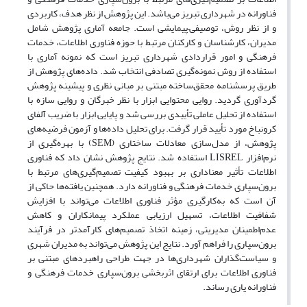
فناورانه در شهرداری تبریز می‌باشد. این پژوهش از نظر هدف، کاربردی
و از نظر روش، توصیفی–پیمایشی است. جامعه آماری پژوهش شامل
مدیران، کارشناسان و کارکنان مرتبط با حوزه فناوری اطلاعات، خدمات
فرهنگی و امور قراردادی شهرداری تبریز است که نمونه آماری با
استفاده از روش نمونه‌گیری تصادفی انتخاب شد. داده‌های پژوهش از
طریق پرسشنامه محقق‌ساخته مبتنی بر مبانی نظری و پیشینه پژوهش
گردآوری گردید. روایی محتوایی ابزار با نظر خبرگان و روایی سازه با
استفاده از تحلیل عاملی تأییدی بررسی شد و پایایی ابزار با ضریب آلفای
کرونباخ مورد تأیید قرار گرفت. برای تحلیل داده‌ها و آزمون فرضیه‌های
پژوهش، از مدل‌سازی معادلات ساختاری (SEM) با بهره‌گیری از
نرم‌افزار LISREL استفاده شد. نتایج پژوهش نشان داد که فناوری
اطلاعات تأثیر معناداری بر بهبود کیفیت تصمیم‌گیری‌های مرتبط با
برون‌سپاری خدمات فرهنگی و فناورانه دارد. همچنین یافته‌ها حاکی از
آن است که به‌کارگیری مؤثر فناوری اطلاعات می‌تواند با افزایش
شفافیت اطلاعات، تسهیل ارزیابی عملکرد پیمانکاران و کاهش
عدم‌اطمینان مدیریتی، زمینه اتخاذ تصمیم‌های کارآمدتر در فرآیند
برون‌سپاری را فراهم آورد. نتایج این پژوهش می‌تواند به مدیران شهری
و سیاست‌گذاران شهرداری‌ها در جهت طراحی راهبردهای مبتنی بر
فناوری اطلاعات برای ارتقای اثربخشی برون‌سپاری خدمات فرهنگی و
فناورانه یاری رساند.