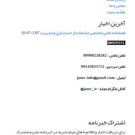
تماس با ما
نقشه سایت
آخرین اخبار
فصلنامه علمی تخصصی چشم انداز حسابداری و مدیریت
1397-07-20
تلفن تماس : 09900220262
تلفن سردبیر: 09143033712
ایمیل : jamv.info@gmail.com
کانال تلگرام مجله : jamv_ir@
اشتراک خبرنامه
برای دریافت اخبار و اطلاعیه های مهم نشریه در خبرنامه نشریه مشترک