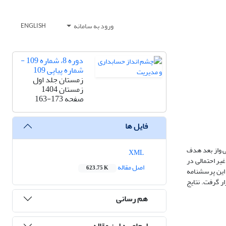
ورود به سامانه
ENGLISH
دوره 8، شماره 109 -
شماره پیاپی 109
زمستان جلد اول
زمستان 1404
صفحه
163-173
فایل ها
ی واز بعد هدف
XML
یر احتمالی در
اصل مقاله
623.75 K
 گردید و این پرسشنامه
ر 20 SPSS و Smart pls نسخه 4 مورد تجزیه و تحلیل قرار گرفت. نتایج
هم رسانی
ارجاع به این مقاله