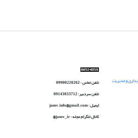
داری و مدیریت
تلفن تماس : 09900220262
تلفن سردبیر: 09143033712
ایمیل : jamv.info@gmail.com
کانال تلگرام مجله : jamv_ir@