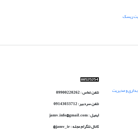
یت ریسک
داری و مدیریت
تلفن تماس : 09900220262
تلفن سردبیر: 09143033712
ایمیل : jamv.info@gmail.com
کانال تلگرام مجله : jamv_ir@