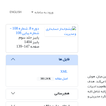
ورود به سامانه
ENGLISH
دوره 8، شماره 108 -
شماره پیاپی 108
پاییز جلد سوم
پاییز 1404
صفحه
139-147
فایل ها
XML
این میان، هوش
اصل مقاله
381.24 K
ا می‌کند. هدف
ام‌مند ادبیات
ایه شامل لایه
هم رسانی
لکرد مدیریتی و
ارجاع به این مقاله