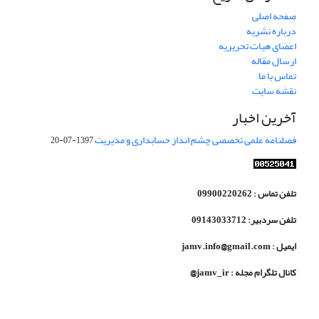
صفحه اصلی
درباره نشریه
اعضای هیات تحریریه
ارسال مقاله
تماس با ما
نقشه سایت
آخرین اخبار
فصلنامه علمی تخصصی چشم انداز حسابداری و مدیریت
1397-07-20
تلفن تماس : 09900220262
تلفن سردبیر: 09143033712
ایمیل : jamv.info@gmail.com
کانال تلگرام مجله : jamv_ir@