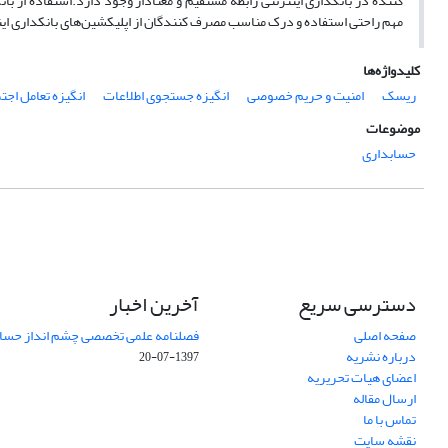
کننده در بانکداری اینترنتی رابطه مستقیم و معنادار وجود دارد.استفاده از بان
مهم راحتی استفاده و درک مناسب مصرف کنندگان از اپلیکشین‌های بانکداری ای
کلیدواژه‌ها
ریسک
امنیت و حریم خصوصی
انگیزه جستجوی اطلاعات
انگیزه تعامل اجت
موضوعات
حسابداری
دسترسی سریع
آخرین اخبار
صفحه اصلی
فصلنامه علمی تخصصی چشم انداز حساب
درباره نشریه
1397-07-20
اعضای هیات تحریریه
ارسال مقاله
تماس با ما
نقشه سایت