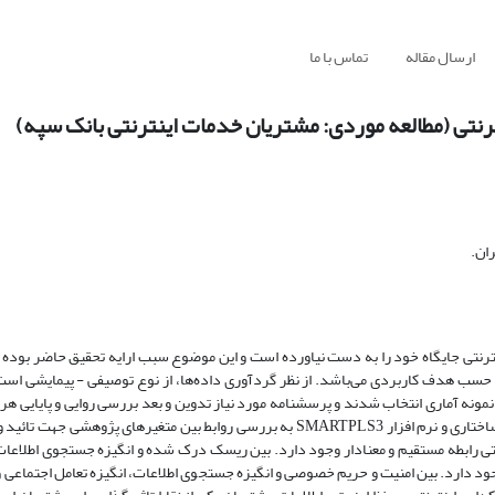
ارسال مقاله
تماس با ما
ترنتی (مطالعه موردی: مشتریان خدمات اینترنتی بانک سپه)
ان.
ینترنتی جایگاه خود را به دست نیاورده است و این موضوع سبب ارایه تحقیق حاضر بود
 حسب هدف کاربردی می‌باشد. از نظر گردآوری داده‌ها، از نوع توصیفی - پیمایشی است
بانکداری اینترنتی بانک سپه است که 380 نفر به عنوان نمونه آماری انتخاب شدند و پرسشنامه مورد نیاز تدوین و بعد بررسی روایی و پ
حجم نمونه توزیع شد. بعد از گردآوری داده‌ها با استفاده از رویکرد معادلات ساختاری و نرم افزار SMARTPLS3 به بررسی روابط بین متغی
نتی رابطه مستقیم و معنادار وجود دارد. بین ریسک درک شده و انگیزه جستجوی اطلاعات،
وجود دارد. بین امنیت و حریم خصوصی و انگیزه جستجوی اطلاعات، انگیزه تعامل اجتماعی 