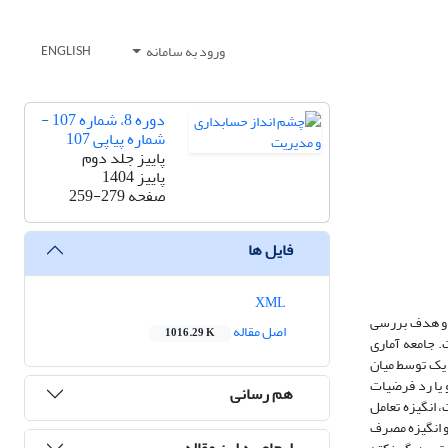
ورود به سامانه
ENGLISH
دوره 8، شماره 107 -
شماره پیاپی 107
پاییز جلد دوم
پاییز 1404
صفحه
259-279
فایل ها
XML
ه و هدف بررسی
اصل مقاله
1016.29 K
. جامعه آماری
ایایی هر یک توسط میان
رهای پژوهشی جهت تائید و یا رد فرضیات
هم رسانی
 انگیزه تعامل
و انگیزه مصرف
ارجاع به این مقاله