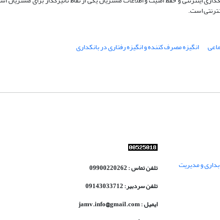
کداری اینترنتی و حفظ امنیت و اطلاعات مشتریان یکی از نقاط تاثیرگذار برای مشتریان ا
نترنتی است.
ماعی
انگیزه مصرف کننده و انگیزه رفتاری در بانکداری
داری و مدیریت
تلفن تماس : 09900220262
تلفن سردبیر: 09143033712
ایمیل : jamv.info@gmail.com