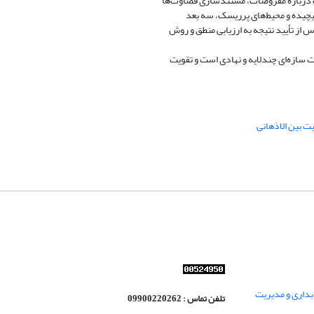
ت درباره مفروضات، مستندسازی قضاوت‌ها
یچیده و محیط‌های پرریسک، سه بعد
 از تأیید نتیجه به ارزیابی منطق و روش
ت سازه‌ای چندلایه و نهادی است و تقویت
ت بین الاذهانی
داری و مدیریت
تلفن تماس : 09900220262