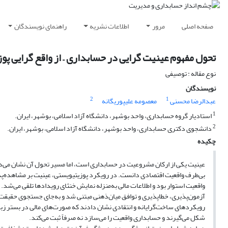
صفحه اصلی
مرور
اطلاعات نشریه
راهنمای نویسندگان
تحول مفهوم عینیت گرایی در حسابداری – از واقع گرایی پوز
نوع مقاله : توصیفی
نویسندگان
2
1
عبدالرضا محسنی
معصومه علیپوریگانه
1
استادیار گروه حسابداری، واحد بوشهر، دانشگاه آزاد اسلامی، بوشهر، ایران.
2
دانشجوی دکتری حسابداری، واحد بوشهر، دانشگاه آزاد اسلامی، بوشهر، ایران.
چکیده
عینیت یکی از ارکان مشروعیت در حسابداری است، اما مسیر تحول آن نشان می‌دهد
بی‌طرف واقعیت اقتصادی دانست. در رویکرد پوزیتیویستی، عینیت بر مشاهده‌پذیر
واقعیت استوار بود و اطلاعات مالی به‌منزله نمایش خنثای رویدادها تلقی می‌شد. 
آزمون‌پذیری، خطاپذیری و توافق میان‌ذهنی مبتنی شد و به‌جای جستجوی حقیقت
رویکردهای ساخت‌گرایانه و انتقادی نشان دادند که صورت‌های مالی در بستر زبا
شکل می‌گیرند و حسابداری واقعیت را می‌سازد نه صرفاً ثبت می‌کند.