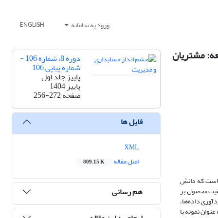
ورود به سامانه
ENGLISH
ه: مشتریان
دوره 8، شماره 106 -
شماره پیاپی 106
پاییز جلد اول
پاییز 1404
صفحه
256-272
فایل ها
XML
اصل مقاله
809.15 K
ه است که دانش
هم رسانی
یفیت محصول بر
آوری داده‌ها،
شنامه است. جامعه آماری این پژوهش مشتریان خرمای دشتستان که با توجه حجم نامحدود جامعه آماری 384 نفر به عنوان نمونه با
ارجاع به این مقاله