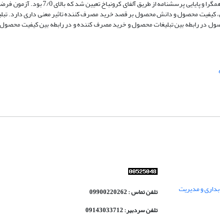
روش نمونه‌گیری احتمالی ساده انتخاب شدند. روایی پرسشنامه از طریق روایی همگرا و پایایی پر
ن داد که تبلیغات محصول، کیفیت محصول و دانش محصول بر قصد خرید مصرف کننده تاثیر معنی داری دارد.
صول در رابطه بین تبلیغات محصول و خرید مصرف کننده و در رابطه بین کیفیت محصو
داری و مدیریت
تلفن تماس : 09900220262
تلفن سردبیر: 09143033712