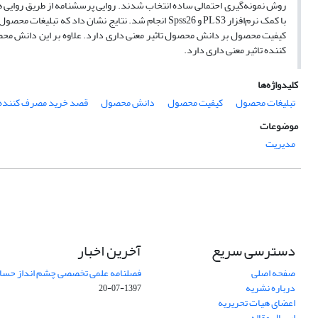
با کمک نرم‌افزار PLS3 و Spss26 انجام شد. نتایج نشا
کیفیت محصول بر دانش محصول تاثیر معنی داری دارد. علاوه بر این دانش مح
کننده تاثیر معنی داری دارد.
کلیدواژه‌ها
تبلیغات محصول
کیفیت محصول
دانش محصول
قصد خرید مصرف کننده
موضوعات
مدیریت
دسترسی سریع
آخرین اخبار
صفحه اصلی
فصلنامه علمی تخصصی چشم انداز حساب
درباره نشریه
1397-07-20
اعضای هیات تحریریه
ارسال مقاله