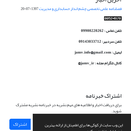
فصلنامه علمی تخصصی چشم انداز حسابداری و مدیریت
1397-07-20
تلفن تماس : 09900220262
تلفن سردبیر: 09143033712
ایمیل : jamv.info@gmail.com
کانال تلگرام مجله : jamv_ir@
اشتراک خبرنامه
برای دریافت اخبار و اطلاعیه های مهم نشریه در خبرنامه نشریه مشترک
شوید.
اشتراک
این وب سایت از کوکی ها برای اطمینان از ارائه بهترین