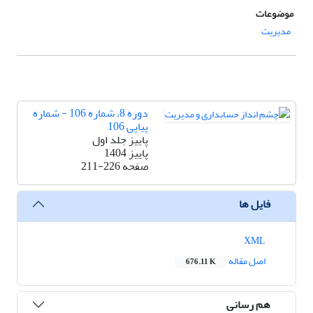
موضوعات
مدیریت
دوره 8، شماره 106 - شماره
پیاپی 106
پاییز جلد اول
پاییز 1404
صفحه
211-226
فایل ها
XML
اصل مقاله
676.11 K
هم رسانی