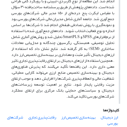
انجام شد. این مطالعه از نوع کاربردی-تبیینی و با رویکرد کمی طراحی
شده است. داده‌های پژوهش از طریق پرسشنامه ساخت‌یافته ۳۰ سؤال
با مقیاس لیکرت پنج درجه‌ای از ۱۵۰ مدیر مالی شرکت‌های بورسی
جمع‌آوری شد. جامعه آماری شامل مدیران مالی شرکت‌های بورسی بود
و نمونه‌گیری با روش تصادفی طبقه‌ای انجام شد تا شرکت‌ها بر اساس
اندازه و نوع فعالیت انتخاب شوند. داده‌های جمع‌آوری شده با استفاده
از نرم‌افزارهای SPSS و SmartPLS تحلیل شد و روش‌های آماری شامل
تحلیل توصیفی، همبستگی، رگرسیون چندگانه و مدل‌یابی معادلات
ساختاری (SEM) به کار گرفته شد. نتایج نشان داد که استفاده از
ارزهای دیجیتال تأثیر مثبت و معناداری بر بهینه‌سازی تخصیص ارز دارد
. همچنین استفاده از ارزهای دیجیتال بر ارتقای رقابت‌پذیری تجاری تاثیر
معنی داری دارد. این یافته‌ها تأکید می‌کنند که پذیرش فناوری‌های
دیجیتال و بهینه‌سازی تخصیص منابع ارزی می‌تواند کارایی عملیاتی،
شفافیت مالی و انعطاف‌پذیری شرکت‌ها را افزایش دهد و موجب ارتقای
مزیت رقابتی پایدار شود. نتایج بر اهمیت توسعه زیرساخت‌های
دیجیتال و سیاست‌های حمایتی بانک مرکزی برای ارتقای عملکرد
شرکت‌های بورسی تاکید می کند.
کلیدواژه‌ها
ارز دیجیتال
بهینه‌سازی تخصیص ارز
رقابت‌پذیری تجاری
شرکت‌های
بورسی