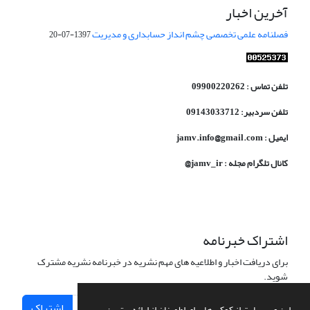
آخرین اخبار
فصلنامه علمی تخصصی چشم انداز حسابداری و مدیریت
1397-07-20
تلفن تماس : 09900220262
تلفن سردبیر: 09143033712
ایمیل : jamv.info@gmail.com
کانال تلگرام مجله : jamv_ir@
اشتراک خبرنامه
برای دریافت اخبار و اطلاعیه های مهم نشریه در خبرنامه نشریه مشترک
شوید.
اشتراک
این وب سایت از کوکی ها برای اطمینان از ارائه بهترین