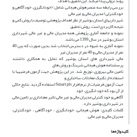
روند نزولی پیدا میکند. این تحقیق با هدف
بررسی رابطه سه عنصرهوش هیجانی شامل: (خودانگیزی، خودآگاهی و
خودکنترلی) مدیران مالی و غیر مالی
شهرداریهای استان بوشهر از نظر اهداف پژوهشی توصیف با روش کمی و
نتیجه کاربردی است. روش تحقیق
نمونه و جامعه آماری پژوهش همه مدیران مالی و غیر مالی شهرداری
استان بوشهر در سال 1399 می باشد.
نمونه آماری به شیوه در دسترس انتخاب شد بدین صورت که بین 40
نفر از مدیران مالی و 40 نفر از مدیران غیر
مالی شهرداری های استان بوشهر که تمایل به همکاری داشتند
پرسشنامه هوش هیجانی شرینگ و روش های
تامین مالی بهروزی، توزیع شد. در این پژوهش جهت آزمون فرضیهها با
استفاده از تکنیک معادلات ساختاری و
جهت آزمون فرضیات از نرم افزار Smart pls استفاده گردید. نتایج حاکی
از آن بود که خود انگیزی، خود
آگاهی و خود کنترلی مدیران مالی و غیر مالی تاثیر معناداری بر تامین مالی
در شهرداری بوشهر دارد.
کلمات کلیدی: هوش هیجانی، خودانگیزی ، خودآگاهی ، خودکنترلی،
مدیران مالی و غیر مالی.
کلیدواژه‌ها