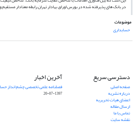
این است که بین فناوری اطلاعات با شاخص کفایت سرمایه بانک، شاخص کیفی
در بانک های پذیرفته شده در بورس اوراق بهادار تهران رابطه معنادار مستقیم و
موضوعات
حسابداری
دسترسی سریع
آخرین اخبار
صفحه اصلی
فصلنامه علمی تخصصی چشم انداز حساب
درباره نشریه
1397-07-20
اعضای هیات تحریریه
ارسال مقاله
تماس با ما
نقشه سایت