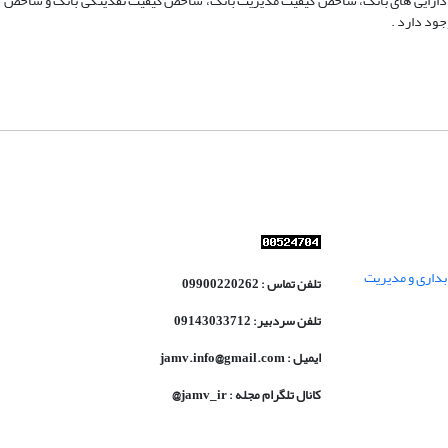
ت دارایی های بانک، شاخص کیفیت مدیریت بانک، شاخص کیفیت نقدینگی بانک و شاخص 
جود دارد .
داری و مدیریت
تلفن تماس : 09900220262
تلفن سردبیر: 09143033712
ایمیل : jamv.info@gmail.com
کانال تلگرام مجله : jamv_ir@