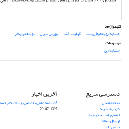
همکاران (۲۰۲۰) همخوانی دارد. پژوهش حاضر بر اهمیت توجه به استانداردهای افشای محیطی در شرکت‌های ایرانی تأکید می‌کند.
کلیدواژه‌ها
حسابداری محیط زیست
کیفیت افشا
بورس تهران
توسعه پایدار
موضوعات
حسابداری
دسترسی سریع
آخرین اخبار
صفحه اصلی
فصلنامه علمی تخصصی چشم انداز حساب
درباره نشریه
1397-07-20
اعضای هیات تحریریه
ارسال مقاله
تماس با ما