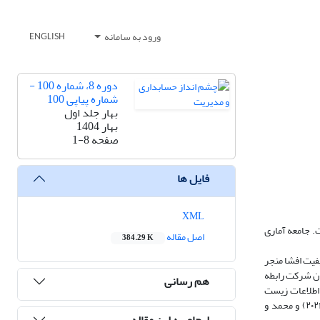
ورود به سامانه
ENGLISH
دوره 8، شماره 100 -
شماره پیاپی 100
بهار جلد اول
بهار 1404
صفحه
1-8
فایل ها
XML
ذیرفته‌شده در بورس اوراق بهادار تهران طی سال‌های ۱۳۹۶ تا ۱۴۰۰ پرداخته است. جامعه آماری
اصل مقاله
384.29 K
ا سطح معناداری ۰.۰۰۹۵). به عبارت دیگر، بهبود کیفیت افشا منجر
یان شرکت رابطه
هم رسانی
برخوردار بود. افشای باکیفیت اطلاعات زیست
محیطی نه تنها مشروعیت شرکت‌ها را افزایش می‌دهد، بلکه به بهبود سیستم حسابداری محیط زیست کمک می‌کند. این یافته‌ها با مطالعاتی مانند بچیر و همکاران (۲۰۲۱) و محمد و
ارجاع به این مقاله