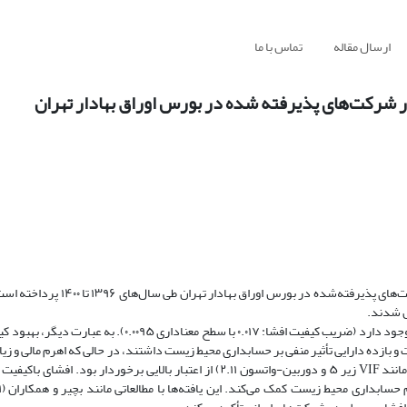
ارسال مقاله
تماس با ما
 شرکت‌های پذیرفته شده در بورس اوراق بهادار تهران
این پژوهش به بررسی رابطه بین حسابداری محیط زیست و کیفیت افشا در شرکت‌های پ
نتایج نشان داد بین حسابداری محیط زیست و کیفیت افشا رابطه مثبت و معنادار وجود دارد (ضریب کیفیت افشا: ۰.۰۱۷ ب
و بازده دارایی تأثیر منفی بر حسابداری محیط زیست داشتند، در حالی که اهرم مالی و ز
معناداری نشان ندادند. مدل تحقیق با ضریب تعیین ۰.۴۵ و آزمون‌های آماری (مانند VIF زیر ۵ و دوربین-واتسون ۲.۱۱) از اعتبار بالایی 