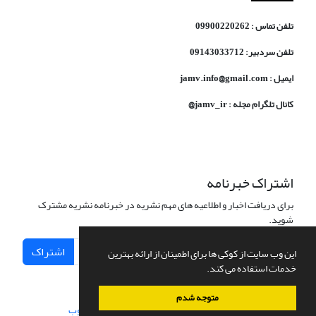
تلفن تماس : 09900220262
تلفن سردبیر: 09143033712
ایمیل : jamv.info@gmail.com
کانال تلگرام مجله : jamv_ir@
اشتراک خبرنامه
برای دریافت اخبار و اطلاعیه های مهم نشریه در خبرنامه نشریه مشترک
شوید.
اشتراک
این وب سایت از کوکی ها برای اطمینان از ارائه بهترین
خدمات استفاده می کند.
متوجه شدم
سامانه مدیریت نشریات علمی.
طراحی و پیاده سازی از
سیناوب