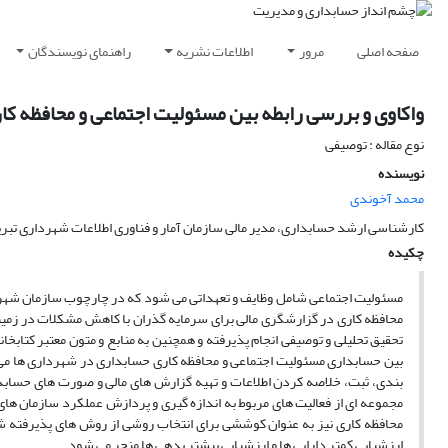
صفحه اصلی
مرور
اطلاعات نشریه
راهنمای نویسندگان
واکاوی و بررسی رابطه بین مسئولیت اجتماعی و محافظه ک
نوع مقاله : توصیفی
نویسنده
محمد آخوندی
کارشناسی ارشد حسابداری، مدیر مالی سازمان آمار و فناوری اطلاعات شهرداری تبری
چکیده
مسئولیت اجتماعی شامل وظایف و تعهداتی می شود که در چارچوب سازمان شهردار
محافظه کاری در گزارشگری مالی برای سرمایه گذران با کاهش مشکلات در زمینه
تحقیق تحلیلی و توصیفی انجام پذیرفته و همچنین به منابع و متون معتبر کتابخ
بین حسابداری مسئولیت اجتماعی و محافظه کاری حسابداری در شهرداری ها می
بندی، ثبت، خلاصه کردن اطلاعات و تهیه گزارش های مالی و صورت های حسابد
مجموعه ای از فعالیت های مربوط به اندازه گیری و پردازش عملکرد سازمان های
محافظه کاری نیز به عنوان کوششی برای انتخاب روشی از روش های پذیرفته
ارزشیابی کمتر دارایی ها و ارزشیابی بیشتر بدهی ها منجر می شود.