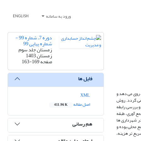
ورود به سامانه
ENGLISH
دوره 7، شماره 99 -
شماره پیاپی 99
زمستان جلد سوم
زمستان 1403
صفحه
163-169
فایل ها
 روی می دهد و
XML
 می گردد. روش
اصل مقاله
411.96 K
و بررسی رابطه
مع آوری، طبقه
در شهرداری ها
هم رسانی
ع محلی بوده و
یع تر هزینه،
ارجاع به این مقاله