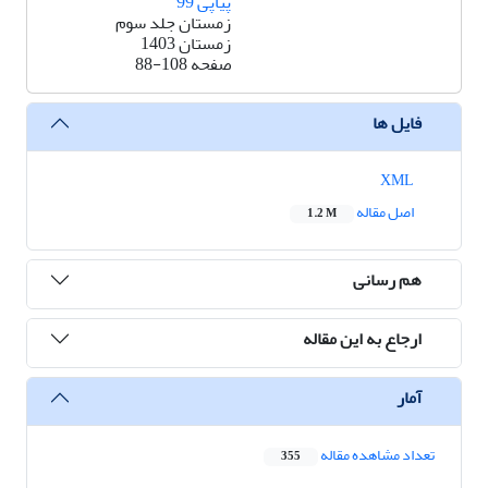
پیاپی 99
زمستان جلد سوم
زمستان 1403
صفحه
88-108
فایل ها
XML
اصل مقاله
1.2 M
هم رسانی
ارجاع به این مقاله
آمار
تعداد مشاهده مقاله
355