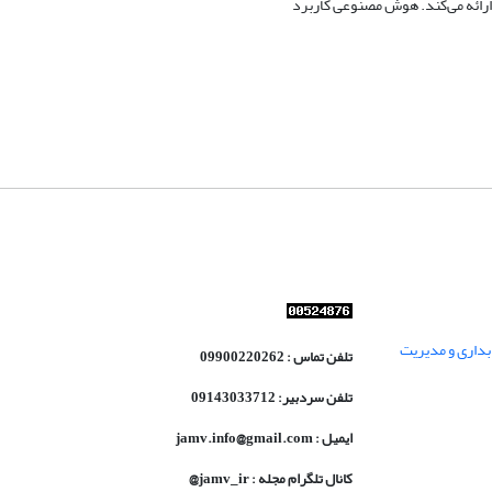
ارائه می‌کند. هوش مصنوعی کاربرد
داری و مدیریت
تلفن تماس : 09900220262
تلفن سردبیر: 09143033712
ایمیل : jamv.info@gmail.com
کانال تلگرام مجله : jamv_ir@