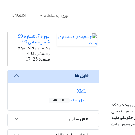
ورود به سامانه
ENGLISH
دوره 7، شماره 99 -
شماره پیاپی 99
زمستان جلد سوم
زمستان 1403
صفحه
17-25
فایل ها
XML
اصل مقاله
487.6 K
یی وجود دارد که
بود فرآیندهای
ز چگونگی مفید
هم رسانی
سی مروری، این
ارجاع به این مقاله