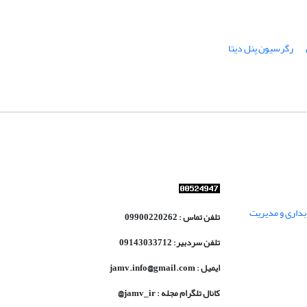
رگرسیون پنل دیتا
داری و مدیریت
تلفن تماس : 09900220262
تلفن سردبیر: 09143033712
ایمیل : jamv.info@gmail.com
کانال تلگرام مجله : jamv_ir@