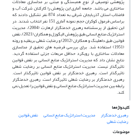
پژوهشی توصیفی از نوع همبستگی و مبتنی بر مدلسازی معادلات
ساختاری می باشد. جامعه آماری این پژوهش را کارکنان شرکت آب و
فاضلاب استان آذربایجان شرقی به تعداد 874 نفر تشکیل دادند که
براساس فرمول کوکران حجم نمونه آماری 151 نفر انتخاب شدند. در
این تحقیق از پرسشنامه رهبری خدمتگزار ارهارت (2004)، مدیریت
استراتژیک منابع انسانی طبق پژوهش الیگوزل و همکاران (2021)، نقض
قوانین طبق داهلینگ و همکاران (2012) و رضایت شغلی بریفلید و روته
(1951) استفاده شد. برای بررسی فرضیه های تحقیق از مدلسازی
معادلات ساختاری با رویکرد حداقل مربعات جزئی استفاده گردید.
نتایج نشان داد که مدیریت استراتژیک منابع انسانی بر نقض قوانین
تاثیرگذار نیست. مدیریت استراتژیک منابع انسانی بر رضایت شغلی
تاثیرگذار است. رهبری خدمتگزار بر نقض قوانین تاثیرگذار است.
رهبری خدمتگزار بر رضایت شغلی تاثیرگذار است. رهبری خدمتگزار
رابطه بین مدیریت استراتژیک منابع انسانی و نقض قوانین را تعدیل نمی
کند.
کلیدواژه‌ها
رهبری خدمتگزار
مدیریت استراتژیک منابع انسانی
نقض قوانین
رضایت شغلی
موضوعات