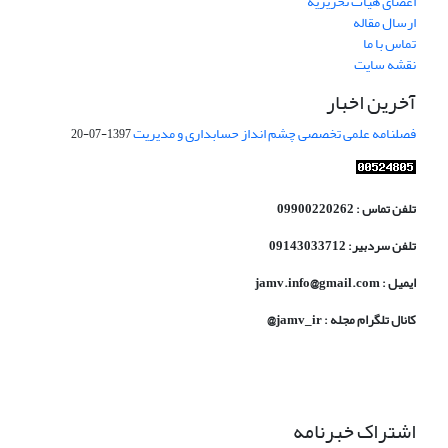
اعضای هیات تحریریه
ارسال مقاله
تماس با ما
نقشه سایت
آخرین اخبار
فصلنامه علمی تخصصی چشم انداز حسابداری و مدیریت
1397-07-20
تلفن تماس : 09900220262
تلفن سردبیر: 09143033712
ایمیل : jamv.info@gmail.com
کانال تلگرام مجله : jamv_ir@
اشتراک خبرنامه