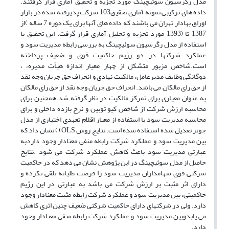
مدل رگرسیون سوئیچینگ مورد تجزیه و تحقیق آماری قرار گرفتند.
داده های ترکیبی نمونه آماری تحقیق103 شرکت پذیرفته شده در بازار
اوراق بهادار تهران می باشند که داده های آنها برای یک دوره 7 ساله )از
1387 تا (1393 مورد تجزیه و تحلیل آماری قرار گرفت. این تحقیق با
استفاده از مدل رگرسیون سوئیچینگ به بررسی رابطه مدیریت سود و
عملکرد شرکتها در دو رژیم حاکمیت قوی و ضعیف پرداخته
است.شاخص مزبور متشکل از چهار معیار اندازة هیأت مدیره، ،
دوگانگی وظایف مدیرعامل، مالکیت نهادی و انحراف حق جریان وجه نقد
از حق رای مالکان می باشد. انحراف حق جریان وجه نقد از حق رای مالکان
به عنوان معیاری برای تمرکز مالکیت در نظر گرفته شد.همچنین برای
محاسبه ارزش شرکت از شاخص کیو توبین و نرخ بازده داخلی و برای
محاسبه مدیریت سود با استفاده از معیار اقلام تعهدی اختیاری از مدل
جونز تعدیل شده استفاده شده است. نتایج روش OLS) ) نشان داد که
بین مدیریت سود و عملکرد شرکت رابطه منفی معنادار وجود داردبه
عبارتی مدیریت سود باعث کاهش عملکرد شرکت می شود .نتایج
حاصل از مدل سوئیچینگ در این پژوهش نشان می دهد که در حاکمیت
شرکتی قوی سهامداران مدیریت سود را فرصت طلبانه تلقی نکرده و
دارای اثر مثبت بر ارزش شرکت می باشد به عبارتی در این رژیم
حاکمیتی، بین مدیریت سود و عملکرد شرکت رابطه مثبت معنادار وجود
دارد. ولی در شرکتهای دارای حاکمیت شرکتی ضعیف چنین اثری کاهش
می یابدوبین مدیریت سود و عملکرد شرکت رابطه منفی معنادار وجود
دارد.