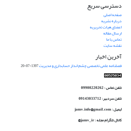
دسترسی سریع
صفحه اصلی
درباره نشریه
اعضای هیات تحریریه
ارسال مقاله
تماس با ما
نقشه سایت
آخرین اخبار
فصلنامه علمی تخصصی چشم انداز حسابداری و مدیریت
1397-07-20
تلفن تماس : 09900220262
تلفن سردبیر: 09143033712
ایمیل : jamv.info@gmail.com
کانال تلگرام مجله : jamv_ir@