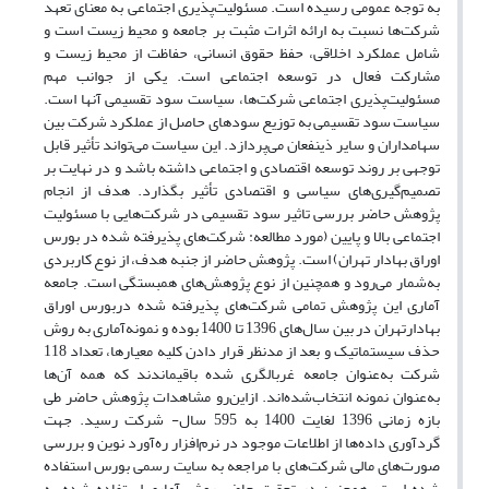
به توجه عمومی رسیده است. مسئولیت‌پذیری اجتماعی به معنای تعهد
شرکت‌ها نسبت به ارائه اثرات مثبت بر جامعه و محیط زیست است و
شامل عملکرد اخلاقی، حفظ حقوق انسانی، حفاظت از محیط زیست و
مشارکت فعال در توسعه اجتماعی است. یکی از جوانب مهم
مسئولیت‌پذیری اجتماعی شرکت‌ها، سیاست سود تقسیمی آنها است.
سیاست سود تقسیمی به توزیع سودهای حاصل از عملکرد شرکت بین
سهامداران و سایر ذینفعان می‌پردازد. این سیاست می‌تواند تأثیر قابل
توجهی بر روند توسعه اقتصادی و اجتماعی داشته باشد و در نهایت بر
تصمیم‌گیری‌های سیاسی و اقتصادی تأثیر بگذارد. هدف از انجام
پژوهش حاضر بررسی تاثیر سود تقسیمی در شرکت‌هایی با مسئولیت
اجتماعی بالا و پایین (مورد مطالعه: شرکت‌های پذیرفته شده در بورس
اوراق بهادار تهران) است. پژوهش حاضر از جنبه هدف، از نوع کاربردی
به‌شمار می‌رود و همچنین از نوع پژوهش‌های همبستگی است. جامعه‌
آماری‌ این‌ پژوهش‌ تمامی‌ شرکت‌های‌ پذیرفته‌ شده دربورس اوراق
بهادارتهران در بین‌ سال‌های‌ 1396 تا 1400 بوده و نمونه‌آماری‌ به‌ روش
حذف سیستماتیک و بعد از مدنظر قرار دادن کلیه معیارها، تعداد 118
شرکت به‌عنوان جامعه غربالگری شده باقیماندند که همه آن‌ها
به‌عنوان نمونه انتخاب‌شده‌اند. ازاین‌رو مشاهدات پژوهش حاضر طی
بازه زمانی 1396 لغایت 1400 به 595 سال- شرکت رسید. جهت
گردآوری داده‌ها از اطلاعات موجود در نر‌م‌افزار ره‌آورد نوین و بررسی
صور‌ت‌های مالی شرکت‌های با مراجعه به سایت رسمی‌ بورس استفاده
شده است. همچنین در تحقیق حاضر روش آماری استفاده شده به