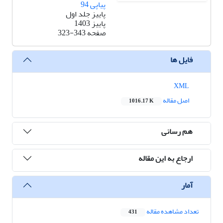
پیاپی 94
پاییز جلد اول
پاییز 1403
صفحه
323-343
فایل ها
XML
اصل مقاله
1016.17 K
هم رسانی
ارجاع به این مقاله
آمار
تعداد مشاهده مقاله
431