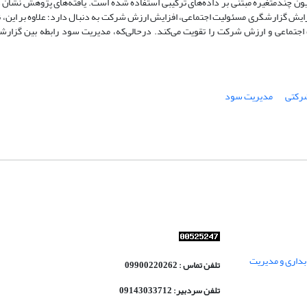
ل رگرسیون چندمتغیره مبتنی بر داده‌های ترکیبی استفاده شده است. یافته‌های پژوهش نشا
یش گزارشگری مسئولیت اجتماعی، افزایش ارزش شرکت به دنبال دارد؛ علاوه بر این، نتا
تماعی و ارزش شرکت را تقویت می‌کند. درحالی‌که، مدیریت سود رابطه بین گزار
رکتی
مدیریت سود
داری و مدیریت
تلفن تماس : 09900220262
تلفن سردبیر: 09143033712