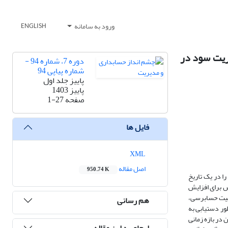
ورود به سامانه
ENGLISH
ریت سود در
دوره 7، شماره 94 -
شماره پیاپی 94
پاییز جلد اول
پاییز 1403
صفحه
1-27
فایل ها
XML
اصل مقاله
950.74 K
ا در یک تاریخ
ش برای افزایش
فیت حسابرسی،
هم رسانی
ور دستیابی به
ر بورس اوراق بهادار تهران در بازه زمانی
ارجاع به این مقاله