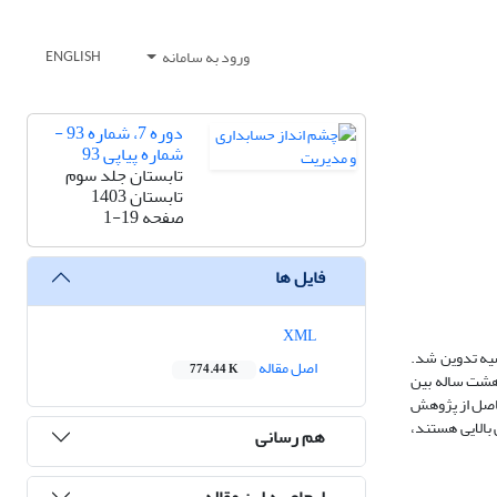
ورود به سامانه
ENGLISH
دوره 7، شماره 93 -
شماره پیاپی 93
تابستان جلد سوم
تابستان 1403
صفحه
1-19
فایل ها
XML
ضیه تدوین شد.
اصل مقاله
774.44 K
 تهران در طی هشت ساله بین
یج حاصل از پژوهش
بالایی هستند،
هم رسانی
ارجاع به این مقاله