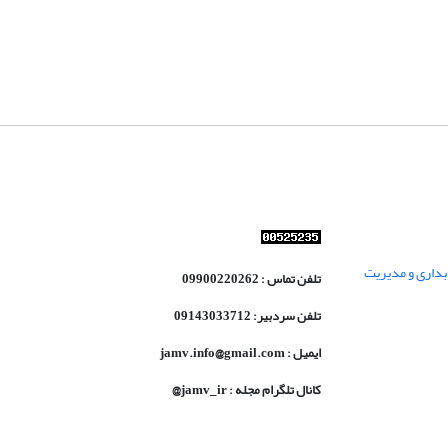
داری و مدیریت
تلفن تماس : 09900220262
تلفن سردبیر: 09143033712
ایمیل : jamv.info@gmail.com
کانال تلگرام مجله : jamv_ir@