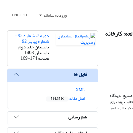
ورود به سامانه
ENGLISH
عه: کارخانه
دوره 7، شماره 92 -
شماره پیاپی 92
تابستان جلد دوم
تابستان 1403
صفحه
169-174
فایل ها
XML
صنایع، دیدگاه
اصل مقاله
544.35 K
لیت پویا برای
و در حال حاضر
هم رسانی
ارجاع به این مقاله