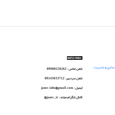
داری و مدیریت
تلفن تماس : 09900220262
تلفن سردبیر: 09143033712
ایمیل : jamv.info@gmail.com
کانال تلگرام مجله : jamv_ir@