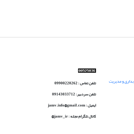
داری و مدیریت
تلفن تماس : 09900220262
تلفن سردبیر: 09143033712
ایمیل : jamv.info@gmail.com
کانال تلگرام مجله : jamv_ir@