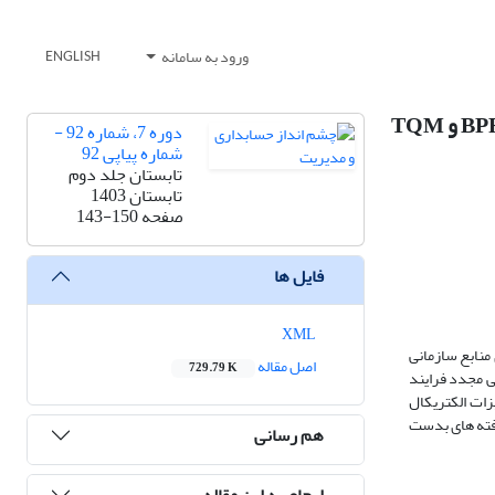
ورود به سامانه
ENGLISH
ایجاد یک استراتژی نوین و کاربردی برای بهبود مشکلات سیستم ERP و اجرای بهینه آن با استفاده از تلفیق فاکتورهای BPR و TQM
دوره 7، شماره 92 -
شماره پیاپی 92
تابستان جلد دوم
تابستان 1403
صفحه
143-150
فایل ها
XML
منابع سازمانی
اصل مقاله
729.79 K
ی مجدد فرایند
زات الکتریکال
افته های بدست
هم رسانی
ارجاع به این مقاله