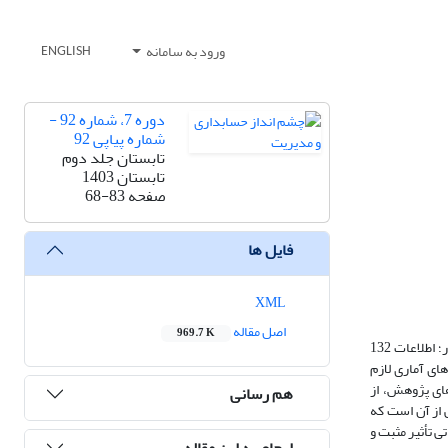
ورود به سامانه
ENGLISH
دوره 7، شماره 92 -
شماره پیاپی 92
تابستان جلد دوم
تابستان 1403
صفحه
68-83
فایل ها
XML
اصل مقاله
969.7 K
مطالعه حاضر به تحلیل نقش مکانیزم‌های نظام راهبری شرکتی بر رابطه میان افشای اطلاعات مسئولیتهای اجتماعی و اجتناب مالیاتی شرکتها پرداخته است. بدین منظور؛ اطلاعات 132
ای پژوهش محاسبه و آزمون‌های آماری لازم
ای پژوهش، از
هم رسانی
 از آن است که
ی تأثیر مثبت و
ارجاع به این مقاله