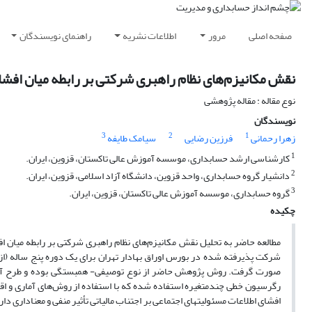
صفحه اصلی
مرور
اطلاعات نشریه
راهنمای نویسندگان
نقش مکانیزم‌های نظام راهبری شرکتی بر رابطه میان افشای
نوع مقاله : مقاله پژوهشی
نویسندگان
3
2
1
زهرا رحمانی
فرزین رضایی
سیامک طایفه
1
کارشناسی ارشد حسابداری، موسسه آموزش عالی تاکستان، قزوین، ایران.
2
دانشیار گروه حسابداری، واحد قزوین، دانشگاه آزاد اسلامی، قزوین، ایران.
3
گروه حسابداری، موسسه آموزش عالی تاکستان، قزوین، ایران.
چکیده
صورت گرفت. روش پژوهش حاضر از نوع توصیفی- همبستگی بوده و طرح آن از 
رگرسیون خطی چندمتغیره استفاده شده که با استفاده از روش‌های آماری و ا
افشای اطلاعات مسئولیتهای اجتماعی بر اجتناب مالیاتی تأثیر منفی و معناداری دار