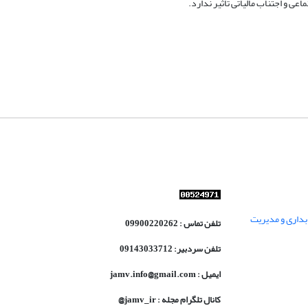
عی و اجتناب مالیاتی تأثیر ندارد.
داری و مدیریت
تلفن تماس : 09900220262
تلفن سردبیر: 09143033712
ایمیل : jamv.info@gmail.com
کانال تلگرام مجله : jamv_ir@