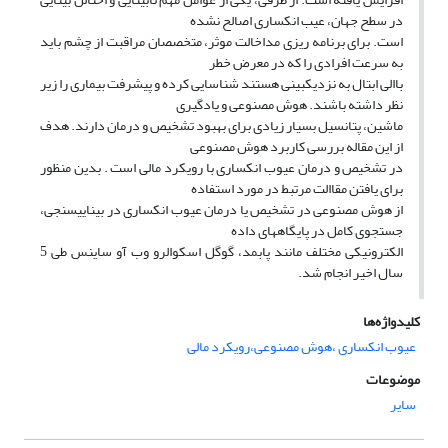
در سطح جهان، عیب انکساری اصالح نشده
است. برای برنامه ریزی مداخالت موثر، متخصصان مراقبت از چشم باید
به سرعت افرادی را که در معرض خطر
باالی ابتال به نزدیکبینی هستند شناسایی کرده و پیشرفت بیماری را زیر
نظر داشته باشند. هوش مصنوعی و یادگیری
ماشین، پتانسیل بسیار زیادی برای بهبود تشخیص و درمان دارند. هدف
از این مقاله بررسی کاربرد هوش مصنوعی
در تشخیص و درمان عیوب انکساری با رویکرد مالی است . بدین منظور
برای یافتن مقاالت مرتبط در مورد استفاده
از هوش مصنوعی در تشخیص یا درمان عیوب انکساری در بیناییسنجی،
جستجوی کامل در پایگاههای داده
الکترونیکی مختلف مانند پابمد، گوگل اسکوالرو وب آو ساینس طی 5
سال اخیر انجام شد.
کلیدواژه‌ها
عیوب انکساری ،هوش مصنوعی،رویکرد مالی
موضوعات
سایر