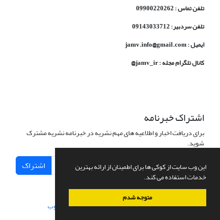
تلفن تماس : 09900220262
تلفن سردبیر: 09143033712
ایمیل : jamv.info@gmail.com
کانال تلگرام مجله : jamv_ir@
اشتراک خبرنامه
برای دریافت اخبار و اطلاعیه های مهم نشریه در خبرنامه نشریه مشترک
شوید.
اشتراک
این وب سایت از کوکی ها برای اطمینان از ارائه بهترین
خدمات استفاده می کند.
متوجه شدم
سامانه مدیریت نشریات علمی.
طراحی و پیاده سازی از
سیناوب