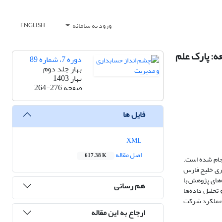
ورود به سامانه
ENGLISH
ه: پارک علم
دوره 7، شماره 89
بهار جلد دوم
بهار 1403
صفحه
264-276
فایل ها
XML
اصل مقاله
617.38 K
نجام شده است.
وری خلیج فارس
ده از فرمول کوکران، 33 نفر انتخاب شده‌اند. داده‌های پژوهش با
هم رسانی
تجزیه و تحلیل داده‌ها
ر عملکرد شرکت
ارجاع به این مقاله