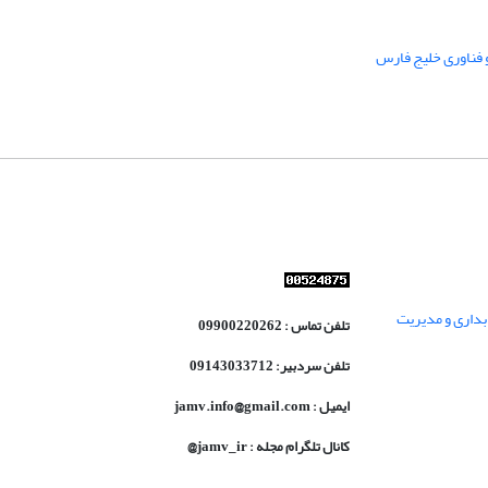
 فناوری خلیج فارس
داری و مدیریت
تلفن تماس : 09900220262
تلفن سردبیر: 09143033712
ایمیل : jamv.info@gmail.com
کانال تلگرام مجله : jamv_ir@