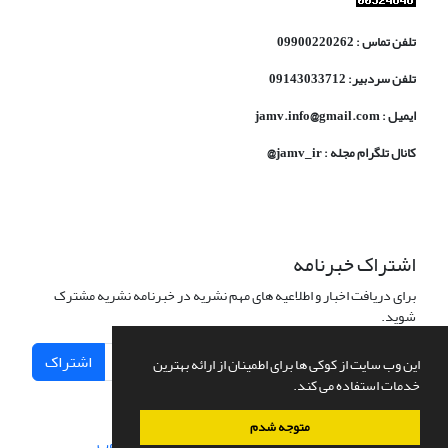
تلفن تماس : 09900220262
تلفن سردبیر: 09143033712
ایمیل : jamv.info@gmail.com
کانال تلگرام مجله : jamv_ir@
اشتراک خبرنامه
برای دریافت اخبار و اطلاعیه های مهم نشریه در خبرنامه نشریه مشترک
شوید.
اشتراک
این وب سایت از کوکی ها برای اطمینان از ارائه بهترین
خدمات استفاده می کند.
متوجه شدم
سامانه مدیریت نشریات علمی.
طراحی و پیاده سازی از
سیناوب