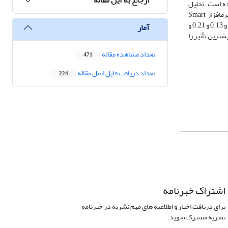
 (0.85) مورد تأیید قرارگرفته و تایید شده است. تحلیل
داده‌های گردآوری‌شده به‌وسیله آمار توصیفی از طریق نرم‌افزار spss و آمار استنباطی از روش مدل‎سازی معادلات ساختاری (حداقل مربعات جزئی) و با استفاده از نرم‎افزار Smart
Plsبررسی‌شده است. تأثیر فرضیه اول و دوم و... و شانزدهم به ترتیب با ضریب تأثیر 23/0 و 31/0 و 28/0 و 16/0 و 29/0 و 0.22 و 0.29 و0.45 و 0.19 و 0.20 و 0.23 و 0.16 و 0.13 و 0.21 و
آمار
طح اطمینان 95% (ضریب خطای 5%) مورد ارزیابی قرار گرفته و تایید شده است. نتایج پژوهش بیانگر آن است که جذابیت فیزیکی با ضریب مسیر 0.45 بیشترین تأثیر را
تعداد مشاهده مقاله
471
تعداد دریافت فایل اصل مقاله
224
اشتراک خبرنامه
برای دریافت اخبار و اطلاعیه های مهم نشریه در خبرنامه
نشریه مشترک شوید.