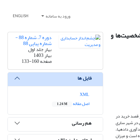
ورود به سامانه
ENGLISH
 شخصیت‌ها و
دوره 7، شماره 88 -
شماره پیاپی 88
بهار جلد اول
بهار 1403
صفحه
133-160
فایل ها
XML
اصل مقاله
1.24 M
بر قصد خرید در
هم رسانی
ش در شهر ساری
که تعداد آن ها نامحدود می باشند؛ تشکیل می‌دهند. مطابق فرمول کوکران حجم نمونه 384 نفر تعیین و بر اساس روش نمونه‌گیری تصادفی انتخاب شدند. ابزار گردآوری داده‎ها،
رسیده است و میزان
ارجاع به این مقاله