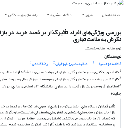
صفحه اصلی
مرور
اطلاعات نشریه
راهنمای نویسندگان
بررسی ویژگی‌های افراد تأثیرگذار بر قصد خرید در بازا
نگرش به علامت تجاری
نوع مقاله : مقاله پژوهشی
نویسندگان
3
2
1
فاطمه موحدنیا
صائبه نصیری ابوخیلی
رضا کاظمی
1
دانشجوی دکتری مدیریت بازرگانی- بازاریابی، واحد ساری، دانشگاه آزاد اسلامی، س
2
کارشناسی ارشد مدیریت بازرگانی- بازاریابی، موسسه آموزش عالی سارویه، ساری،
3
استادیار گروه مدیریت بازرگانی، واحد ساری، دانشگاه آزاد اسلامی، ساری، ایران.
چکیده
تاٌثیرگذاران رسانه های اجتماعی توجه زیادی از سوی شرکت ها و برندها به خود 
بازاریابی مؤثر رسانه‌های اجتماعی با نقش‌های واسطه ای شخصیت‌ ها و نگرش
پرسشنامه‌ استاندارد می‎باشد که با طیف 5 ار