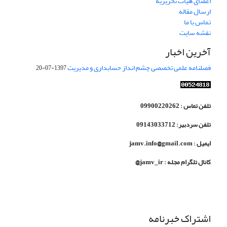
اعضای هیات تحریریه
ارسال مقاله
تماس با ما
نقشه سایت
آخرین اخبار
فصلنامه علمی تخصصی چشم انداز حسابداری و مدیریت
1397-07-20
تلفن تماس : 09900220262
تلفن سردبیر: 09143033712
ایمیل : jamv.info@gmail.com
کانال تلگرام مجله : jamv_ir@
اشتراک خبرنامه