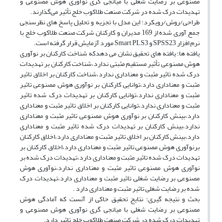
مصنوعی بر رضایت شغلی با میانجی گری نوآوری هوش مصنوعی و
تهدیدات درک شده در شرکت صنعت طلاکوب خلج تأثیر می‌گذارند.
طراحی/روش/رویکرد؛ این مدل با تجزیه و تحلیل پاسخ های نظرسنجی
جمع آوری شده از 169 مدیران و کارکنان شرکت صنعت طلاکوب خلج با
نرم افزار SPSS23 و Smart PLS3 مورد آزمایش قرار گرفته است.
یافته ها؛ یافته های تحقیق نشان می دهدکه شناخت کارکنان بر نوآوری
هوش مصنوعی تأثیر مستقیم مثبتی ندارد،شناخت کارکنان بر تهدیدات
درک شده تاثیر مثبت و معناداری ندارد،شناخت کارکنان بر اخلاق تاثیر
مثبت و معناداری دارد،توانایی کارکنان بر نوآوری هوش مصنوعی تاثیر
مثبت و معناداری ندارد،توانایی کارکنان بر تهدیدات درک شده تاثیر
مثبت و معناداری ندارد،توانایی کارکنان بر اخلاق تاثیر مثبت و معناداری
دارد،بینش کارکنان بر نوآوری هوش مصنوعی تاثیر مثبت و معناداری
ندارد،بینش کارکنان بر تهدیدات درک شده تاثیر مثبت و معناداری
دارد،بینش کارکنان بر اخلاق تاثیر مثبت و معناداری دارد،اخلاق کارکنان
برنوآوری هوش مصنوعی تاثیر مثبت و معناداری دارد،اخلاق کارکنان بر
تهدیدات درک شده تاثیر مثبت و معناداری دارد،تهدیدات درک شده بر
نوآوری هوش مصنوعی تاثیر مثبت و معناداری ندارد،نوآوری هوش
مصنوعی بر رضایت شغلی تاثیر مثبت و معناداری دارد،تهدیدات درک
شده بر رضایت شغلی تاثیر مثبت و معناداری دارد .
بحث و نتیجه گیری؛ نتایج تحقیق حاکی از آنست که آمادگی هوش
مصنوعی بر رضایت شغلی با میانجی گری نوآوری هوش مصنوعی و
تهدیدات درک شده در شرکت صنعت طلاکوب خلج تاثیر دارد.