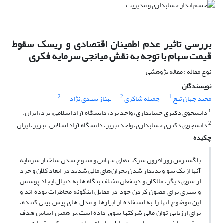
بررسی تاثیر عدم اطمینان اقتصادی و ریسک سقوط
قیمت سهام با توجه به نقش میانجی سرمایه فکری
نوع مقاله : مقاله پژوهشی
نویسندگان
2
2
1
مجید جهان تیغ
جمیله شاکری
بهناز سیدی نژاد
1
دانشجوی دکتری حسابداری، واحد یزد، دانشگاه آزاد اسلامی، یزد، ایران.
2
دانشجوی دکتری حسابداری، واحد تبریز، دانشگاه آزاد اسلامی، تبریز، ایران.
چکیده
با گسترش روز افزون شرکت های سهامی و متنوع شدن ساختار سرمایه
آنها از یک سو و پدیدار شدن بحران های مالی شدید در ابعاد کلان و خرد
از سوی دیگر، مالکان و ذینفعان مختلف بنگاه ها به دنیال ایجاد پوشش
و سپری برای مصون کردن خود در مقابل اینگونه مخاطرات بوده اند و
این موضوع انها را به استفاده از ابزارها و مدل های پیش بینی کننده،
برای ارزیابی توان مالی شرکتها سوق داده است.بر همین اساس هدف
تحقیق حاضر بررسی تاثیر عدم اطمینان اقتصادی و ریسک سقوط قیمت