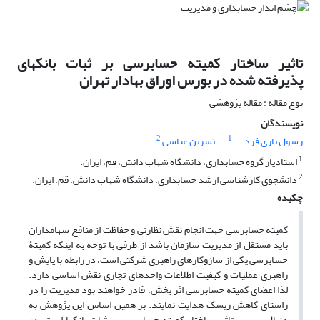
تاثیر ساختار کمیته حسابرسی بر ثبات بانکهای
پذیرفته شده در بورس اوراق بهادار تهران
نوع مقاله : مقاله پژوهشی
نویسندگان
2
1
رسول یاری فرد
نسرین عباسی
1
استادیار گروه حسابداری، دانشگاه شهاب دانش، قم، ایران.
2
دانشجوی کارشناسی ارشد حسابداری، دانشگاه شهاب دانش، قم، ایران.
چکیده
کمیته حسابرسی جهت انجام نقش نظارتی و حفاظت از منافع سهامداران
باید مستقل از مدیریت سازمان باشد از طرفی با توجه به اینکه کمیتۀ
حسابرسی یکی از سازوکارهای راهبری شرکتی است، در رابطه با پایش و
راهبری عملیات و کیفیت اطلاعات واحدهای تجاری نقش اساسی دارد.
لذا اعضای کمیته حسابرسی اثر بخش، قادر خواهند بود مدیریت را در
راستای کاهش ریسک هدایت نمایند. بر همین اساس این پژوهش به
دنبال بررسی تاثیر ساختار کمیته حسابرسی بر ثبات بانکها است. در