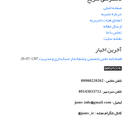
صفحه اصلی
درباره نشریه
اعضای هیات تحریریه
ارسال مقاله
تماس با ما
نقشه سایت
آخرین اخبار
فصلنامه علمی تخصصی چشم انداز حسابداری و مدیریت
1397-07-20
تلفن تماس : 09900220262
تلفن سردبیر: 09143033712
ایمیل : jamv.info@gmail.com
کانال تلگرام مجله : jamv_ir@