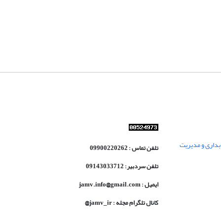
داری و مدیریت
تلفن تماس : 09900220262
تلفن سردبیر: 09143033712
ایمیل : jamv.info@gmail.com
کانال تلگرام مجله : jamv_ir@