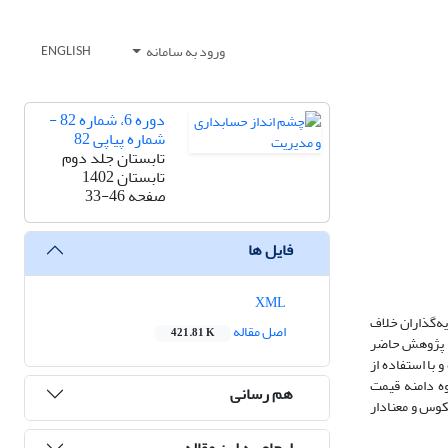
ورود به سامانه
ENGLISH
دوره 6، شماره 82 -
شماره پیاپی 82
تابستان جلد دوم
تابستان 1402
صفحه
33-46
فایل ها
XML
ه‌گذاران خلاف
اصل مقاله
421.81 K
ت. پژوهش حاضر
با استفاده از
تی از شیوه دامنه قیمت
هم رسانی
وس و معنادار
ارجاع به این مقاله