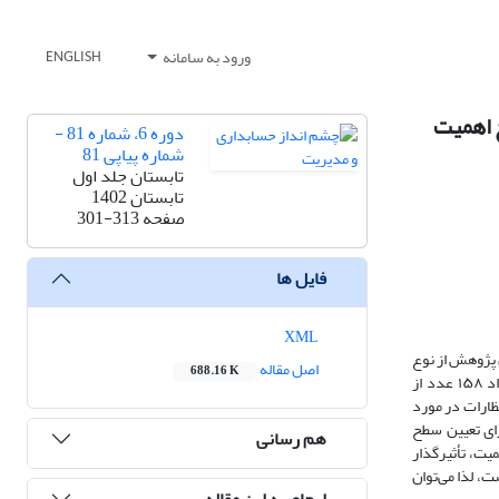
ورود به سامانه
ENGLISH
 اهمیت
دوره 6، شماره 81 -
شماره پیاپی 81
تابستان جلد اول
تابستان 1402
صفحه
301-313
فایل ها
XML
پژوهش از نوع
اصل مقاله
688.16 K
پیمایشی است و نمونه آماری با استفاده از فرمول کوکران با جامعه نامعلوم، تعداد ۳۸۴ نفر تعیین گردید که در نهایت تعداد ۱۶۴ پرسشنامه از حسابرسان و تعداد ۱۵۸ عدد از
ظارات در مورد
ای تعیین سطح
هم رسانی
ت، تأثیرگذار
، لذا می‌توان
ارجاع به این مقاله