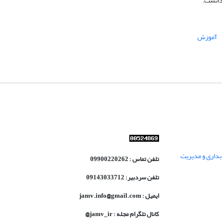
دانست.
آموزش
داری و مدیریت
تلفن تماس : 09900220262
تلفن سردبیر: 09143033712
ایمیل : jamv.info@gmail.com
کانال تلگرام مجله : jamv_ir@