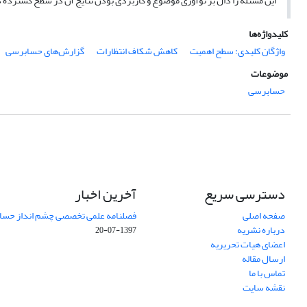
این مسئله را دال بر نوآوری موضوع و کاربردی بودن نتایج آن در سطح گسترده 
کلیدواژه‌ها
واژگان کلیدی: سطح اهمیت
کاهش شکاف انتظارات
گزارش‌های حسابرسی
موضوعات
حسابرسی
دسترسی سریع
آخرین اخبار
صفحه اصلی
فصلنامه علمی تخصصی چشم انداز حساب
درباره نشریه
1397-07-20
اعضای هیات تحریریه
ارسال مقاله
تماس با ما
نقشه سایت