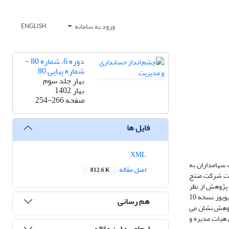
ورود به سامانه
ENGLISH
دوره 6، شماره 80 -
شماره پیاپی 80
بهار جلد سوم
بهار 1402
صفحه
254-266
فایل ها
XML
 سهامداران به
اصل مقاله
812.6 K
رت شرکت منتج
پژوهش از نظر
هدف کاربردی و از نظر ماهیت تحلیلی می‌باشد. برای جمع‌آوری داده‌های آن از صورت‌های مالی شرکت‌های بورس اوراق بهادار تهران و برای تحلیل آن ها از نرم افزار ایویوز نسخه 10
هم رسانی
ل‌های 1395 الی 1400 می‌باشد. یافته های این پژوهش نشان می
 هیات مدیره و
ارجاع به این مقاله