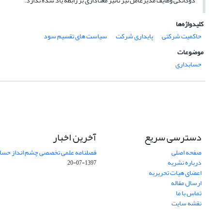
دوگانگی وظایف مدیرعامل نیز تاثیر معناداری بر رابطه یاد شده ندارد.
کلیدواژه‌ها
حاکمیت شرکتی
پایداری شرکت
سیاست های تقسیم سود
موضوعات
حسابداری
دسترسی سریع
آخرین اخبار
صفحه اصلی
فصلنامه علمی تخصصی چشم انداز حساب
درباره نشریه
1397-07-20
اعضای هیات تحریریه
ارسال مقاله
تماس با ما
نقشه سایت