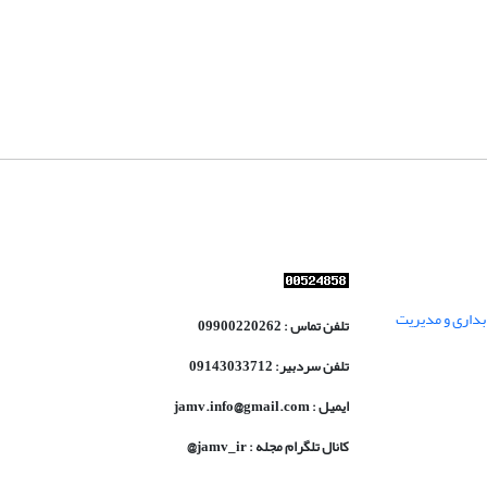
داری و مدیریت
تلفن تماس : 09900220262
تلفن سردبیر: 09143033712
ایمیل : jamv.info@gmail.com
کانال تلگرام مجله : jamv_ir@