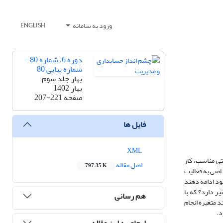
ورود به سامانه
ENGLISH
دوره 6، شماره 80 -
شماره پیاپی 80
بهار جلد سوم
بهار 1402
صفحه
207-221
فایل ها
XML
تی مناسب، کار
اصل مقاله
797.35 K
خاصی به فعالیت
خود ادامه دهند
ر دارد؟ که با
هم رسانی
استفاده از رگرسیون خطی چند متغیره انجام
د.
ارجاع به این مقاله